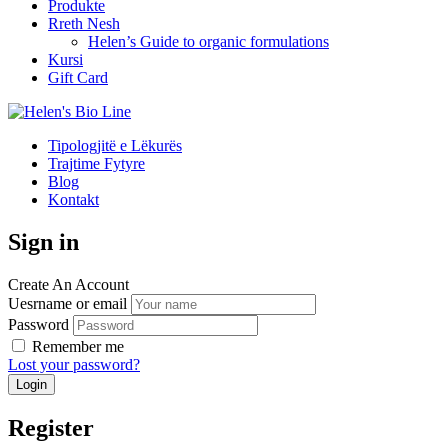
Produkte
Rreth Nesh
Helen’s Guide to organic formulations
Kursi
Gift Card
Tipologjitë e Lëkurës
Trajtime Fytyre
Blog
Kontakt
Sign in
Create An Account
Uesrname or email
Password
Remember me
Lost your password?
Register