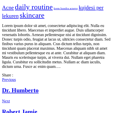
daily routine
Acne
kujdesi per
krem kundra acneve
skincare
lekuren
Lorem ipsum dolor sit amet, consectetur adipiscing elit. Nulla eu
tincidunt libero. Maecenas et imperdiet augue. Duis ullamcorper
venenatis lobortis. Aenean pellentesque nisi at tincidunt dignissim.
Donec turpis odio, feugiat at lacus ut, ultricies consectetur diam. Sed
finibus varius purus in aliquam. Cras dictum tellus turpis, non
tincidunt quam placerat maximus. Maecenas aliquam nibh sit amet
mi vestibulum pellentesque eu at ante. Curabitur at aliquam diam.
Mauris eu scelerisque turpis, at viverra dui. Nullam eget pharetra
ligula. Curabitur eu sollicitudin metus. Nullam ac diam iaculis,
dictum urna. Fusce ac enim quam….
Share :
Previous
Dr. Humberto
Next
Robert Jamie