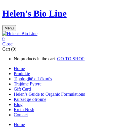
Helen's Bio Line
Menu
0
Close
Cart (0)
No products in the cart.
GO TO SHOP
Home
Produkte
Tipologjitë e Lëkurës
Trajtime Fytyre
Gift Card
Helen’s Guide to Organic Formulations
Kurset që ofrojmë
Blog
Rreth Nesh
Contact
Home