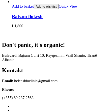
Add to basket
Quick View
Add to wishlist
Balsam flokësh
L
1,800
Don't panic, it's organic!
Bulevardi Bajram Curri 10, Kryqezimi i Vasil Shanto, Tiranë
Albania
Kontakt
Email:
helensbioclinic@gmail.com
Phone:
(+355) 69 237 2568