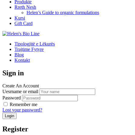
Produkte
Rreth Nesh
Helen’s Guide to organic formulations
Kursi
Gift Card
Tipologjitë e Lëkurës
Trajtime Fytyre
Blog
Kontakt
Sign in
Create An Account
Uesrname or email
Password
Remember me
Lost your password?
Register