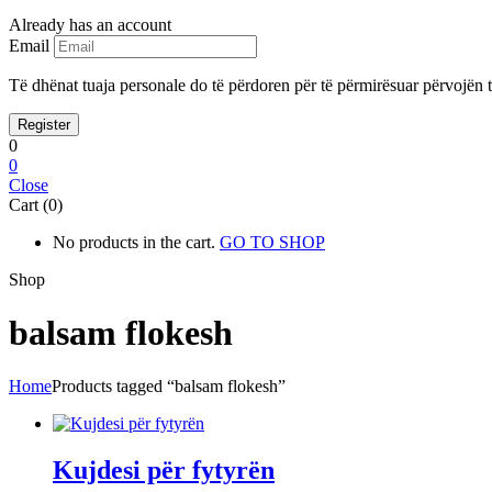
Already has an account
Email
Të dhënat tuaja personale do të përdoren për të përmirësuar përvojën tu
0
0
Close
Cart (0)
No products in the cart.
GO TO SHOP
Shop
balsam flokesh
Home
Products tagged “balsam flokesh”
Kujdesi për fytyrën