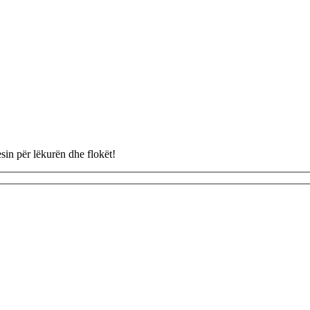
esin për lëkurën dhe flokët!