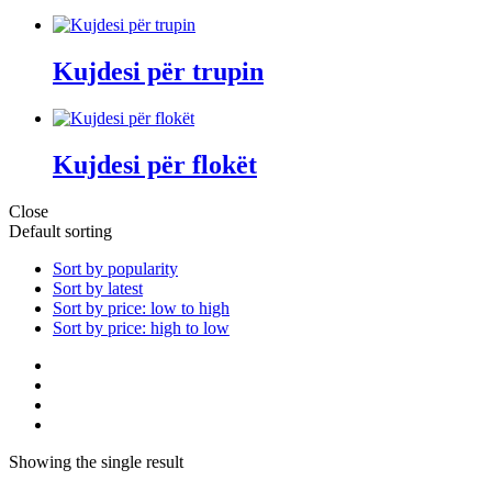
Kujdesi për trupin
Kujdesi për flokët
Close
Default sorting
Sort by popularity
Sort by latest
Sort by price: low to high
Sort by price: high to low
Showing the single result