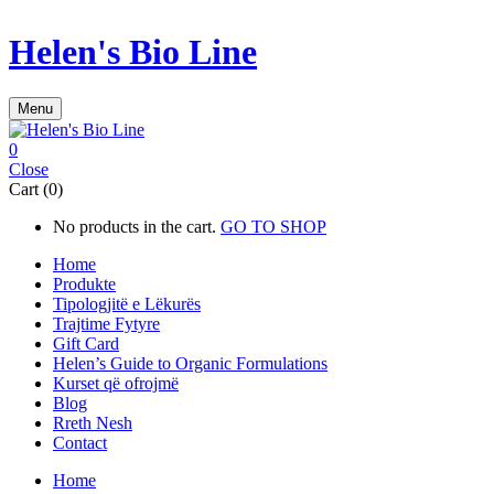
Helen's Bio Line
Menu
0
Close
Cart (0)
No products in the cart.
GO TO SHOP
Home
Produkte
Tipologjitë e Lëkurës
Trajtime Fytyre
Gift Card
Helen’s Guide to Organic Formulations
Kurset që ofrojmë
Blog
Rreth Nesh
Contact
Home