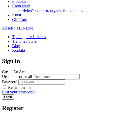
Produkte
Rreth Nesh
Helen’s Guide to organic formulations
Kursi
Gift Card
Tipologjitë e Lëkurës
Trajtime Fytyre
Blog
Kontakt
Sign in
Create An Account
Uesrname or email
Password
Remember me
Lost your password?
Register