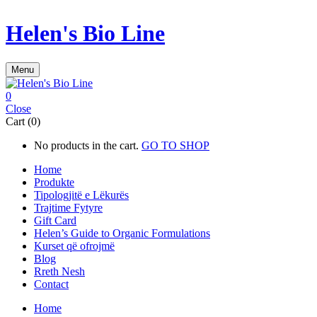
Helen's Bio Line
Menu
0
Close
Cart (0)
No products in the cart.
GO TO SHOP
Home
Produkte
Tipologjitë e Lëkurës
Trajtime Fytyre
Gift Card
Helen’s Guide to Organic Formulations
Kurset që ofrojmë
Blog
Rreth Nesh
Contact
Home