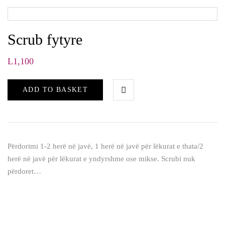
Scrub fytyre
L
1,100
ADD TO BASKET
Përdorimi 1-2 herë në javë, 1 herë në javë për lëkurat e thata/2
herë në javë për lëkurat e yndyrshme ose mikse. Scrubi nuk
përdoret…