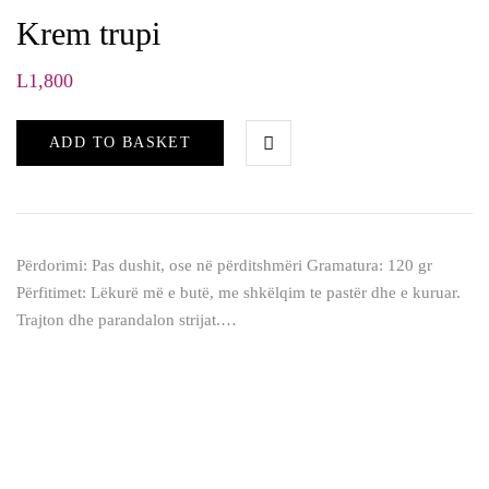
Krem trupi
L
1,800
ADD TO BASKET
Përdorimi: Pas dushit, ose në përditshmëri Gramatura: 120 gr
Përfitimet: Lëkurë më e butë, me shkëlqim te pastër dhe e kuruar.
Trajton dhe parandalon strijat.…