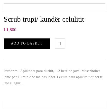
Scrub trupi/ kundër celulitit
L
1,800
ADD TO BASKET
Përdorimi: Aplikohet para dushit, 1-2 herë në javë. Masazhohet
lehtë për 10 min dhe më pas lahet. Lëkura para aplikimit duhet të
jetë e lagur.…