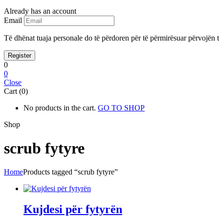
Already has an account
Email
Të dhënat tuaja personale do të përdoren për të përmirësuar përvojën tu
0
0
Close
Cart (0)
No products in the cart.
GO TO SHOP
Shop
scrub fytyre
Home
Products tagged “scrub fytyre”
Kujdesi për fytyrën