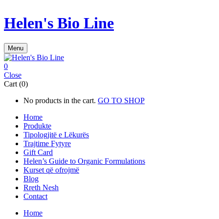
Helen's Bio Line
Menu
0
Close
Cart (0)
No products in the cart.
GO TO SHOP
Home
Produkte
Tipologjitë e Lëkurës
Trajtime Fytyre
Gift Card
Helen’s Guide to Organic Formulations
Kurset që ofrojmë
Blog
Rreth Nesh
Contact
Home