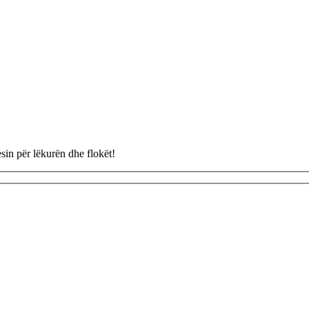
esin për lëkurën dhe flokët!