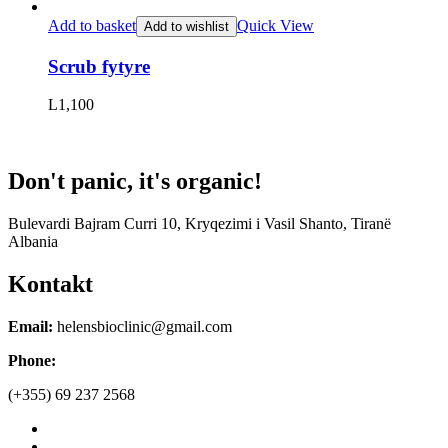
Add to basket
Quick View
Add to wishlist
Scrub fytyre
L
1,100
Don't panic, it's organic!
Bulevardi Bajram Curri 10, Kryqezimi i Vasil Shanto, Tiranë
Albania
Kontakt
Email:
helensbioclinic@gmail.com
Phone:
(+355) 69 237 2568