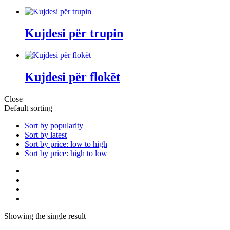
Kujdesi për trupin
Kujdesi për flokët
Close
Default sorting
Sort by popularity
Sort by latest
Sort by price: low to high
Sort by price: high to low
Showing the single result