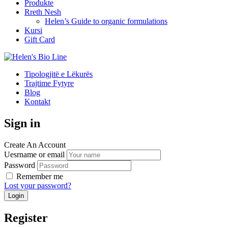
Produkte
Rreth Nesh
Helen’s Guide to organic formulations
Kursi
Gift Card
Tipologjitë e Lëkurës
Trajtime Fytyre
Blog
Kontakt
Sign in
Create An Account
Uesrname or email
Password
Remember me
Lost your password?
Register