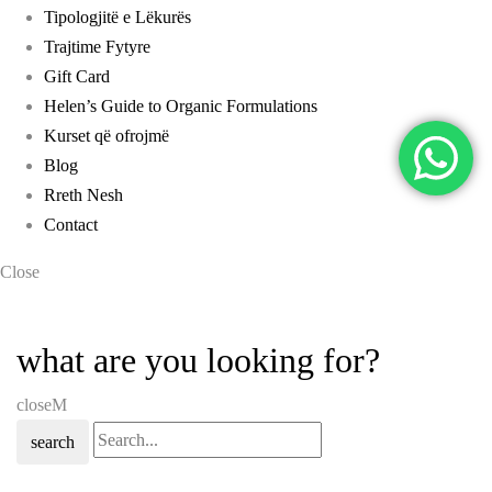
Tipologjitë e Lëkurës
Trajtime Fytyre
Gift Card
Helen’s Guide to Organic Formulations
Kurset që ofrojmë
Blog
Rreth Nesh
Contact
Close
what are you looking for?
close
search