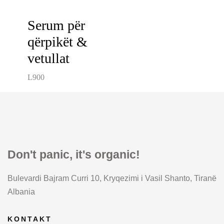
Serum për
qërpikët &
vetullat
L
900
Don't panic, it's organic!
Bulevardi Bajram Curri 10, Kryqezimi i Vasil Shanto, Tiranë
Albania
KONTAKT