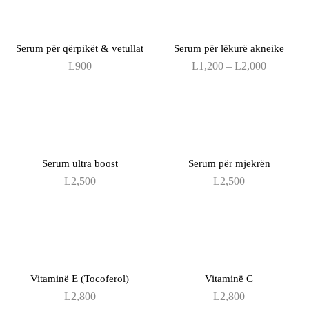
Serum për qërpikët & vetullat
Serum për lëkurë akneike
Price
L
900
L
1,200
–
L
2,000
range:
L1,200
through
L2,000
Serum ultra boost
Serum për mjekrën
L
2,500
L
2,500
Vitaminë E (Tocoferol)
Vitaminë C
L
2,800
L
2,800