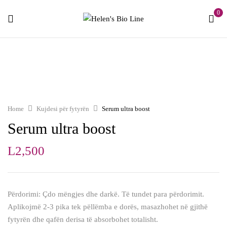
0
Home
Kujdesi për fytyrën
Serum ultra boost
Serum ultra boost
L
2,500
Përdorimi: Çdo mëngjes dhe darkë. Të tundet para përdorimit.
Aplikojmë 2-3 pika tek pëllëmba e dorës, masazhohet në gjithë
fytyrën dhe qafën derisa të absorbohet totalisht.