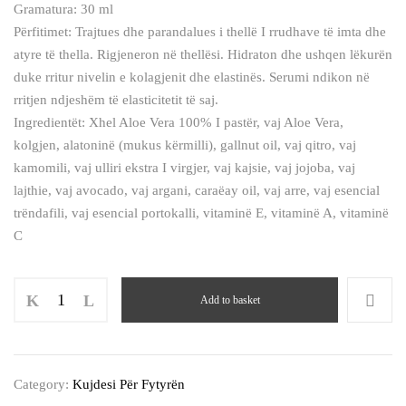
Gramatura: 30 ml
Përfitimet: Trajtues dhe parandalues i thellë I rrudhave të imta dhe
atyre të thella. Rigjeneron në thellësi. Hidraton dhe ushqen lëkurën
duke rritur nivelin e kolagjenit dhe elastinës. Serumi ndikon në
rritjen ndjeshëm të elasticitetit të saj.
Ingredientët: Xhel Aloe Vera 100% I pastër, vaj Aloe Vera,
kolgjen, alatoninë (mukus kërmilli), gallnut oil, vaj qitro, vaj
kamomili, vaj ulliri ekstra I virgjer, vaj kajsie, vaj jojoba, vaj
lajthie, vaj avocado, vaj argani, caraëay oil, vaj arre, vaj esencial
trëndafili, vaj esencial portokalli, vitaminë E, vitaminë A, vitaminë
C
Serum
Add to basket
ultra
boost
quantity
Category:
Kujdesi Për Fytyrën