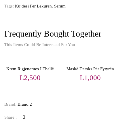
Tags:
Kujdesi Per Lekuren
,
Serum
Frequently Bought Together
This Items Could Be Interested For You
Krem Rigjenerues I Thellë
Maskë Detoks Për Fytyrën
L
2,500
L
1,000
Brand:
Brand 2
Share :