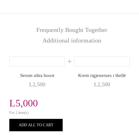
Frequently Bought Together
Additional information
Serum ultra boost
Krem rigjenerues i thellë
L
2,500
L
2,500
L
5,000
For 2 item(s)
ADD ALL TO CART