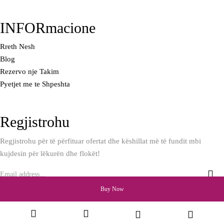
INFORmacione
Rreth Nesh
Blog
Rezervo nje Takim
Pyetjet me te Shpeshta
Regjistrohu
Regjistrohu për të përfituar ofertat dhe këshillat më të fundit mbi
kujdesin për lëkurën dhe flokët!
Buy Now
All rights reserved. Helen’s Bio Line