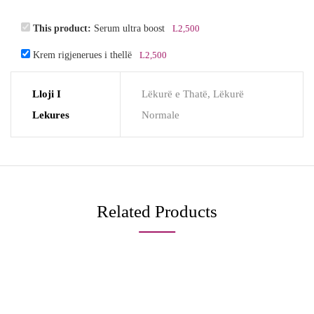
This product:
Serum ultra boost
L
2,500
Krem rigjenerues i thellë
L
2,500
Lloji I
Lëkurë e Thatë, Lëkurë
Lekures
Normale
Related Products