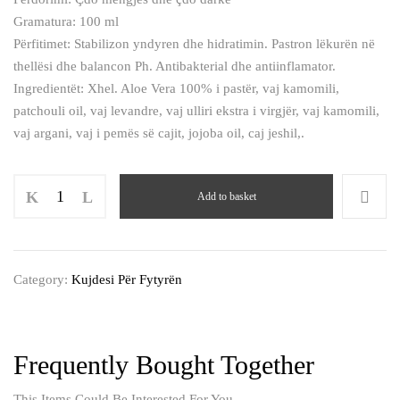
Gramatura: 100 ml
Përfitimet: Stabilizon yndyren dhe hidratimin. Pastron lëkurën në
thellësi dhe balancon Ph. Antibakterial dhe antiinflamator.
Ingredientët: Xhel. Aloe Vera 100% i pastër, vaj kamomili,
patchouli oil, vaj levandre, vaj ulliri ekstra i virgjër, vaj kamomili,
vaj argani, vaj i pemës së cajit, jojoba oil, caj jeshil,.
Larës
Add to basket
për
lëkurë
mikse/
të
Category:
Kujdesi Për Fytyrën
yndyrshme/
akneike
quantity
Frequently Bought Together
This Items Could Be Interested For You