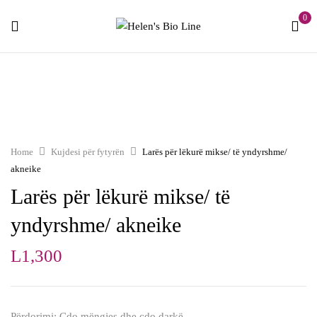
0
Home
Kujdesi për fytyrën
Larës për lëkurë mikse/ të yndyrshme/
akneike
Larës për lëkurë mikse/ të
yndyrshme/ akneike
L
1,300
Përdorimi: Çdo mëngjes dhe çdo darkë