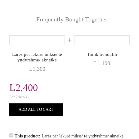
Frequently Bought Together
Larës për lëkurë mikse/ të
Tonik trëndafili
yndyrshme/ akneike
L
1,100
L
1,300
L
2,400
For 2 item(s)
ADD ALL TO CART
This product:
Larës për lëkurë mikse/ të yndyrshme/ akneike