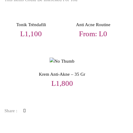
Tonik Trëndafili
Anti Acne Routine
L
1,100
From:
L
0
Krem Anti-Akne – 35 Gr
L
1,800
Share :