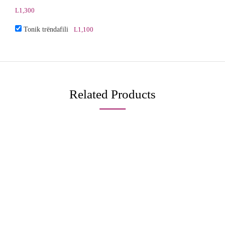
L
1,300
Tonik trëndafili
L
1,100
Related Products