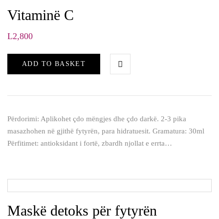
Vitaminë C
L
2,800
ADD TO BASKET
Përdorimi: Aplikohet çdo mëngjes dhe çdo darkë. 2-3 pika
masazhohen në gjithë fytyrën, para hidratuesit. Gramatura: 30ml
Përfitimet: antioksidant i fortë, zbardh njollat e errta…
Maskë detoks për fytyrën