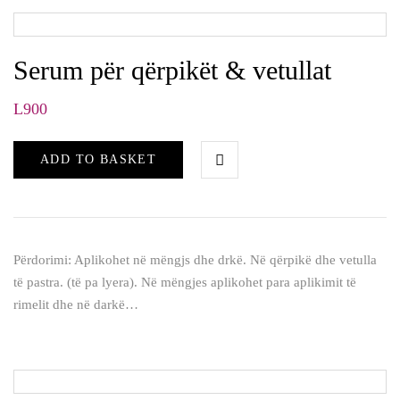
Serum për qërpikët & vetullat
L
900
ADD TO BASKET
Përdorimi: Aplikohet në mëngjs dhe drkë. Në qërpikë dhe vetulla
të pastra. (të pa lyera). Në mëngjes aplikohet para aplikimit të
rimelit dhe në darkë…