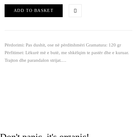
ADD TO BASKET
Përdorimi: Pas dushit, ose në përditshmëri Gramatura: 120 gr
Përfitimet: Lëkurë më e butë, me shkëlqim te pastër dhe e kuruar.
Trajton dhe parandalon strijat.…
Don't panic, it's organic!