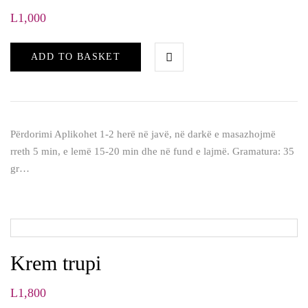
L
1,000
ADD TO BASKET
Përdorimi Aplikohet 1-2 herë në javë, në darkë e masazhojmë
rreth 5 min, e lemë 15-20 min dhe në fund e lajmë. Gramatura: 35
gr…
Krem trupi
L
1,800